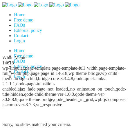
Home
Free demo
FAQs
Editorial policy
Contact
Login
Home
Free demo
White Menu
FAQs
14618
Editorial policy
wp-singular,page-template,page-template-full_width,page-template-
Contact
full_width-php,page,page-id-14618,wp-theme-bridge,wp-child-
Login
theme-bridge-child,bridge-core-3.3.4.8,qode-quick-links-
2.1.1.1,qode-page-transition-
enabled,ajax_fade,page_not_loaded,,no_animation_on_touch,qode-
title-hidden,qode-child-theme-ver-1.0.0,qode-theme-ver-
30.8.8.9,qode-theme-bridge,qode_header_in_grid,wpb-js-composer
js-comp-ver-8.7.3,vc_responsive
Sorry, no slides matched your criteria.