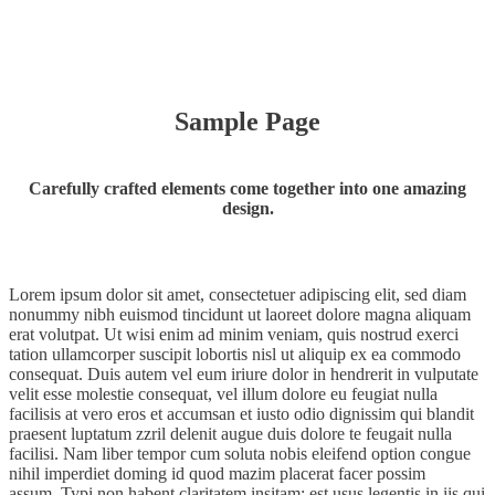
Sample Page
Carefully crafted elements come together into one amazing
design.
Lorem ipsum dolor sit amet, consectetuer adipiscing elit, sed diam
nonummy nibh euismod tincidunt ut laoreet dolore magna aliquam
erat volutpat. Ut wisi enim ad minim veniam, quis nostrud exerci
tation ullamcorper suscipit lobortis nisl ut aliquip ex ea commodo
consequat. Duis autem vel eum iriure dolor in hendrerit in vulputate
velit esse molestie consequat, vel illum dolore eu feugiat nulla
facilisis at vero eros et accumsan et iusto odio dignissim qui blandit
praesent luptatum zzril delenit augue duis dolore te feugait nulla
facilisi. Nam liber tempor cum soluta nobis eleifend option congue
nihil imperdiet doming id quod mazim placerat facer possim
assum. Typi non habent claritatem insitam; est usus legentis in iis qui