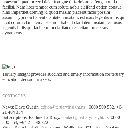
praesent luptatum zzril delenit augue duis dolore te feugait nulla
facilisi. Nam liber tempor cum soluta nobis eleifend option congue
nihil imperdiet doming id quod mazim placerat facer possim
assum. Typi non habent claritatem insitam; est usus legentis in iis qui
facit eorum claritatem. Typi non habent claritatem insitam; est usus
legentis in iis qui facit eorum claritatem est etiam processus
dynamicus.
Tertiary Insight provides succinct and timely information for tertiary
education decision makers.
CONTACT US
News: Dave Guerin,
editor@tertiaryinsight.nz
, 0800 500 552, +64
21 404 334
Subscriptions: Pauline La Rooy,
contact@tertiaryinsight.nz
, 0800
500 553, +64 21 548 872
Street: 9 Orchard St, Wadestown, Wellington 6012, New Zealand