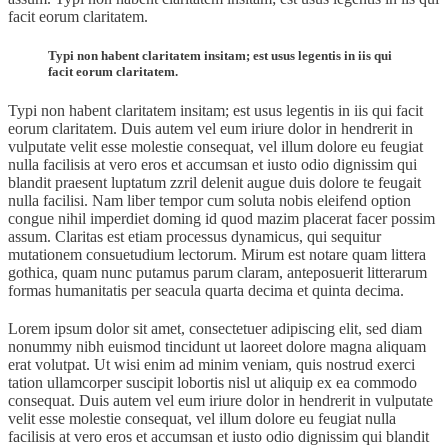
facit eorum claritatem.
Typi non habent claritatem insitam; est usus legentis in iis qui
facit eorum claritatem.
Typi non habent claritatem insitam; est usus legentis in iis qui facit
eorum claritatem. Duis autem vel eum iriure dolor in hendrerit in
vulputate velit esse molestie consequat, vel illum dolore eu feugiat
nulla facilisis at vero eros et accumsan et iusto odio dignissim qui
blandit praesent luptatum zzril delenit augue duis dolore te feugait
nulla facilisi. Nam liber tempor cum soluta nobis eleifend option
congue nihil imperdiet doming id quod mazim placerat facer possim
assum. Claritas est etiam processus dynamicus, qui sequitur
mutationem consuetudium lectorum. Mirum est notare quam littera
gothica, quam nunc putamus parum claram, anteposuerit litterarum
formas humanitatis per seacula quarta decima et quinta decima.
Lorem ipsum dolor sit amet, consectetuer adipiscing elit, sed diam
nonummy nibh euismod tincidunt ut laoreet dolore magna aliquam
erat volutpat. Ut wisi enim ad minim veniam, quis nostrud exerci
tation ullamcorper suscipit lobortis nisl ut aliquip ex ea commodo
consequat. Duis autem vel eum iriure dolor in hendrerit in vulputate
velit esse molestie consequat, vel illum dolore eu feugiat nulla
facilisis at vero eros et accumsan et iusto odio dignissim qui blandit